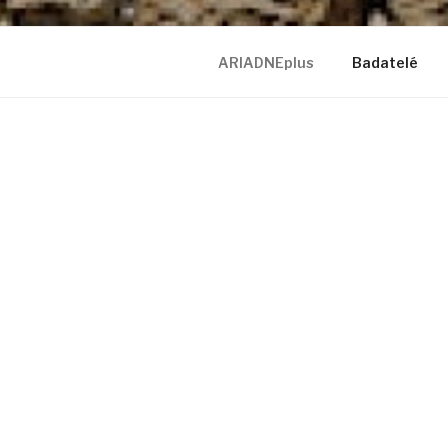
ARIADNEplus
Badatelé
ARIADNEP
Projekt AR
ARIADNE, kt
komise. Pr
repositářů. 
který mimo 
archeologi
implementová