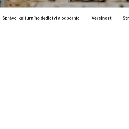
Správci kulturního dědictví a odborníci
Veřejnost
St
LUS
IADNEplus je pokračováním archeologického výzkumné
erý probíhal od roku 2013 do roku 2017 za finanční podp
ojekt ARIADNE usiloval o integraci evropských arch
V jeho průběhu vznikl katalog datových souborů s možností
jiné obsahuje nepublikované zprávy, obrázky, mapy, data
cká data dostupná online. V ČR byl v rámci projekt
n Digitální archiv Archeologické mapy ČR (
https://digiarc