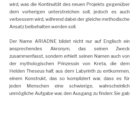
wird, was die Kontinuität des neuen Projekts gegenüber
dem vorherigen unterstreichen soll, jedoch es auch
verbessern wird, während dabei der gleiche methodische
Ansatz beibehalten werden soll.
Der Name ARIADNE bildet nicht nur auf Englisch ein
ansprechendes Akronym, das seinen Zweck
zusammenfasst, sondern erhielt seinen Namen auch von
der mythologischen Prinzessin von Kreta, die dem
Helden Theseus half, aus dem Labyrinth zu entkommen,
einem Konstrukt, das so kompliziert war, dass es für
jeden Menschen eine schwierige, wahrscheinlich
unmögliche Aufgabe war, den Ausgang zu finden: Sie gab
ihm einen Faden – Ariadnes Faden -, den er schrittweise
abrollte, um seinen Weg in das Labyrinth hinein zu finden
und auch wieder herauszukommen. Unsere ARIADNE
wird modernen ForscherInnen helfen, sich in einem nicht
weniger schwierigen Labyrinth zurechtzufinden.