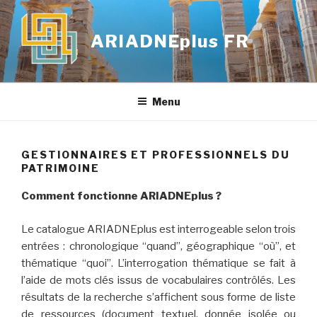
Skip
to
ARIADNEplus FR
content
Menu
GESTIONNAIRES ET PROFESSIONNELS DU
PATRIMOINE
Comment fonctionne ARIADNEplus ?
Le catalogue ARIADNEplus est interrogeable selon trois
entrées : chronologique “quand”, géographique “où”, et
thématique “quoi”. L’interrogation thématique se fait à
l’aide de mots clés issus de vocabulaires contrôlés. Les
résultats de la recherche s’affichent sous forme de liste
de ressources (document textuel, donnée isolée ou