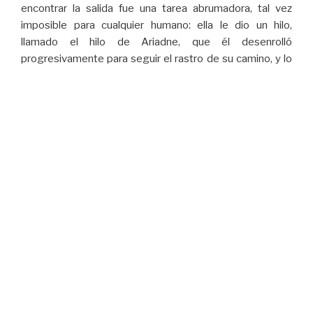
encontrar la salida fue una tarea abrumadora, tal vez
imposible para cualquier humano: ella le dio un hilo,
llamado el hilo de Ariadne, que él desenrolló
progresivamente para seguir el rastro de su camino, y lo
siguió para salir del Laberinto. Nuestro ARIADNE
ayudará a los investigadores modernos a encontrar su
camino a través de un laberinto no menos difícil.
Para descubrir más sobre ARIADNEplus, elija la
perspectiva que mejor represente su interés en ella.
INVESTIGADORES
–
GESTORES Y PROFESIONALES
DEL PATRIMONIO
–
CIUDADANOS
Contáctenos
ARIADNEPlus está dispuesto a ponerse en contacto
con los usuarios potenciales y cualquier otra parte