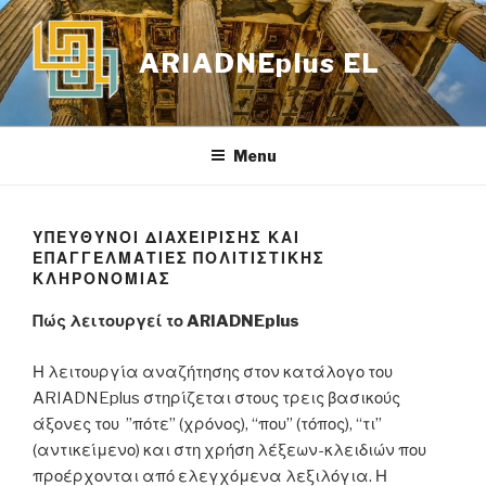
Skip
to
ARIADNEplus EL
content
Menu
ΥΠΕΥΘΥΝΟΙ ΔΙΑΧΕΙΡΙΣΗΣ ΚΑΙ
ΕΠΑΓΓΕΛΜΑΤΙΕΣ ΠΟΛΙΤΙΣΤΙΚΗΣ
ΚΛΗΡΟΝΟΜΙΑΣ
Πώς λειτουργεί το ARIADNEplus
Η λειτουργία αναζήτησης στον κατάλογο του
ARIADNEplus στηρίζεται στους τρεις βασικούς
άξονες του ”πότε” (χρόνος), “που” (τόπος), “τι”
(αντικείμενο) και στη χρήση λέξεων-κλειδιών που
προέρχονται από ελεγχόμενα λεξιλόγια. Η