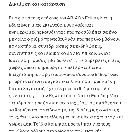
Δικτύωση και κατάρτιση
Ένας από τους στόχους του ARIADNEplus είναι η
εδραίωση μιας εκτενούς, ενεργούς και
ενημερωμένης κοινότητας που προσβλέπει σε ένα
μεγάλο αριθμό πρωτοβουλιών, που περιλαμβάνουν
εργαστήρια, συνεδριάσεις σε εκδηλώσεις,
συναντήσεις και ειδικά κανάλια επικοινωνίας.
Ιδιαίτερη προσοχή θα δοθεί στις περιφέρειες ή στις
χώρες όπου η δημιουργία, επεξεργασία και
διαχείριση του αρχαιολογικού συνόλου δεδομένων
μπορεί να είναι συγκριτικά λιγότερο προηγμένη:
Για το λόγο αυτό, έχει ήδη συσταθεί μια ομάδα
εργασίας για την Κεντρική και Νότια Ευρώπη. Μια
παρόμοια προσέγγιση θα στοχεύσει σε ομάδες που
καθορίζονται ανάλογα με τις ιδιαίτερες ανάγκες
τους, όπως για παράδειγμα μουσεία, αρχαιολογικοί
χώροι κ.ο.κ. Το ίδιο θα εφαρμοστεί και για τους
ποικίλους ρόλους στο χώρο της πολιτιστικής